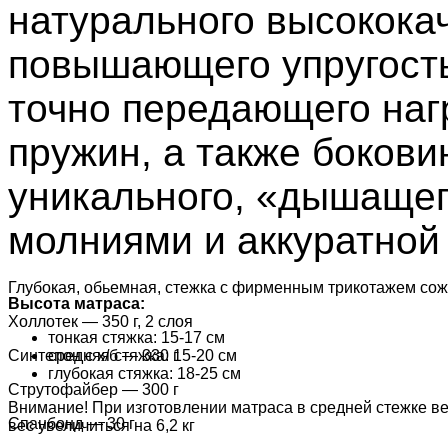
натурального высококач
повышающего упругость
точно передающего наг
пружин, а также бокови
уникального, «дышащег
молниями и аккуратной
Глубокая, обьемная, стежка с фирменным трикотажем сож
Высота матраса:
Холлотек — 350 г, 2 слоя
тонкая стяжка: 15-17 см
Синтепон с х/б — 330 г
средняя стяжка: 15-20 см
глубокая стяжка: 18-25 см
Струтофайбер — 300 г
Внимание! При изготовлении матраса в средней стежке вес
Спанбонд — 30 г
вес увеличиться на 6,2 кг