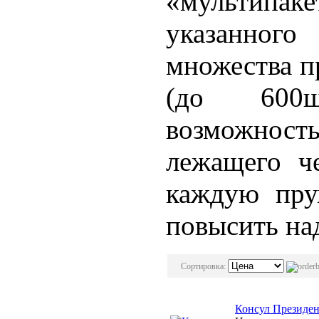
«мультип
указанного
множества 
(до 600ш
возможност
лежащего че
каждую пру
повысить на
Сортировка:
Консул Президе